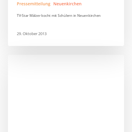
Pressemitteilung
Neuenkirchen
TV-Star Mälzer kocht mit Schülern in Neuenkirchen
29. Oktober 2013
Vereine
packen
Lebensmittel-
Pakete
in
Schwerin