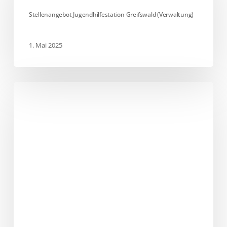
(Verwaltung)
Stellenangebot Jugendhilfestation Greifswald (Verwaltung)
1. Mai 2025
TV-
Star
Mälzer
kocht
mit
Schülern
in
Neuenkirchen