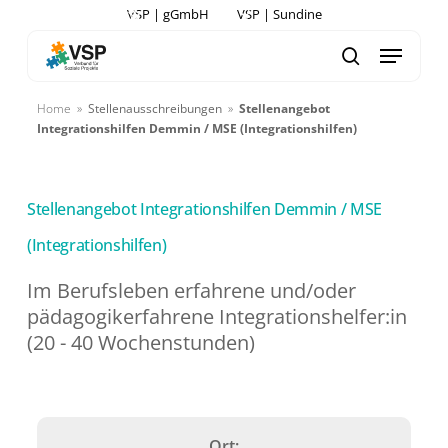
Skip
VSP | gGmbH
VSP | Sundine
to
Menu
search
main
content
Home
»
Stellenausschreibungen
»
Stellenangebot
Integrationshilfen Demmin / MSE (Integrationshilfen)
Stellenangebot Integrationshilfen Demmin / MSE
(Integrationshilfen)
Im Berufsleben erfahrene und/oder
pädagogikerfahrene Integrationshelfer:in
(20 - 40 Wochenstunden)
Ort: