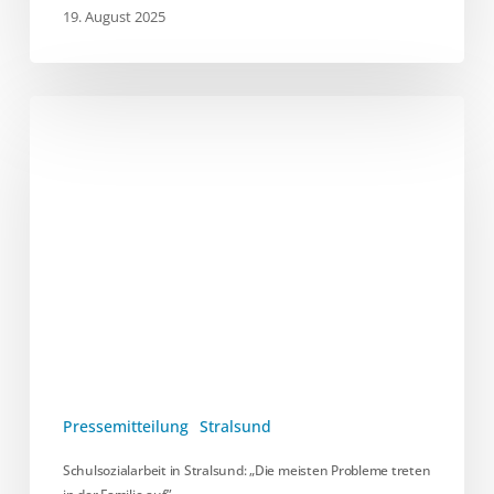
19. August 2025
Schulsozialarbeit
in
Stralsund:
„Die
meisten
Probleme
treten
in
der
Familie
auf”
Pressemitteilung
Stralsund
Schulsozialarbeit in Stralsund: „Die meisten Probleme treten