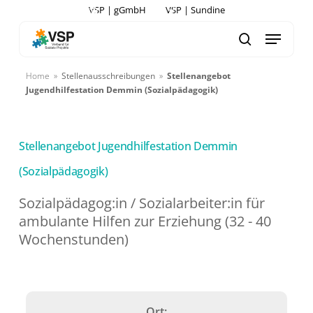
Skip
VSP | gGmbH
VSP | Sundine
to
Menu
search
main
content
Home
»
Stellenausschreibungen
»
Stellenangebot
Jugendhilfestation Demmin (Sozialpädagogik)
Stellenangebot Jugendhilfestation Demmin
(Sozialpädagogik)
Sozialpädagog:in / Sozialarbeiter:in für
ambulante Hilfen zur Erziehung (32 - 40
Wochenstunden)
Ort: