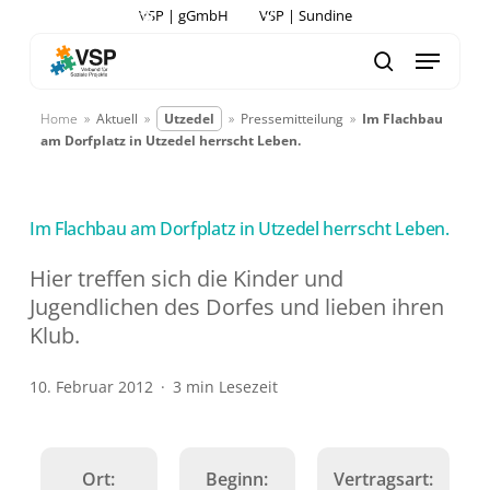
Skip
VSP | gGmbH
VSP | Sundine
to
Menu
search
main
content
Home
»
Aktuell
»
Utzedel
»
Pressemitteilung
»
Im Flachbau
am Dorfplatz in Utzedel herrscht Leben.
Im Flachbau am Dorfplatz in Utzedel herrscht Leben.
Hier treffen sich die Kinder und
Jugendlichen des Dorfes und lieben ihren
Klub.
10. Februar 2012
3 min Lesezeit
Ort:
Beginn:
Vertragsart: