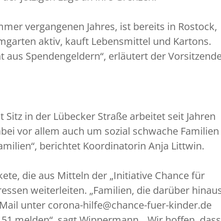
er vergangenen Jahres, ist bereits in Rostock,
mgarten aktiv, kauft Lebensmittel und Kartons.
nt aus Spendengeldern“, erläutert der Vorsitzende
 Sitz in der Lübecker Straße arbeitet seit Jahren
abei vor allem auch um sozial schwache Familien
amilien“, berichtet Koordinatorin Anja Littwin.
ete, die aus Mitteln der „Initiative Chance für
essen weiterleiten. „Familien, die darüber hinau
Mail unter corona-hilfe@chance-fuer-kinder.de
51 melden“, sagt Wippermann. „Wir hoffen, dass