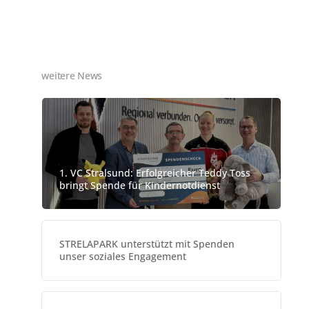
arbeit
tzedel
KJWG | Wohngruppe
eubrandenburg
BW | Mutter/Vater und Kind
NEUBRANDENBURG
weitere News
JHS | Jugendhilfestation
BW | Betreutes Einzelwohnen
TOA | Konfliktberatung
Ansprechpartner:in/nen
1. VC Stralsund: Erfolgreicher Teddy Toss
bringt Spende für Kindernotdienst
STRELAPARK unterstützt mit Spenden
unser soziales Engagement