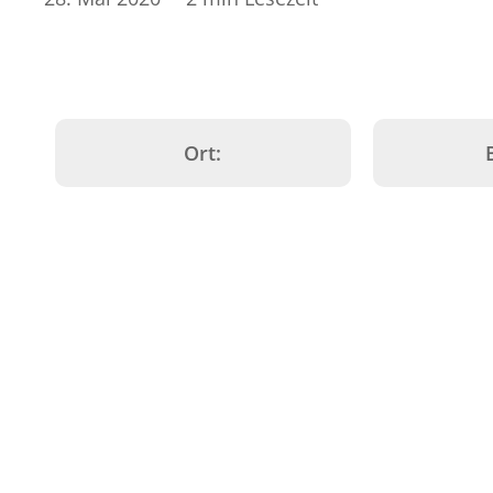
Familienm
JUGENDHILFETAG
BW | Betr
MuKi | Mu
SGA | Soz
TG | Kind
Ort:
KJWG | W
KJH | Wo
KND | Kin
KJHS | “A
SSA | Schu
Ansprechp