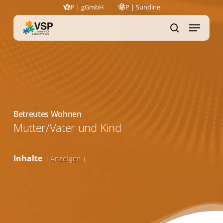
Skip
VSP | gGmbH
VSP | Sundine
to
Menu
search
main
content
Betreutes Wohnen
Mutter/Vater und Kind
Inhalte
Anzeigen