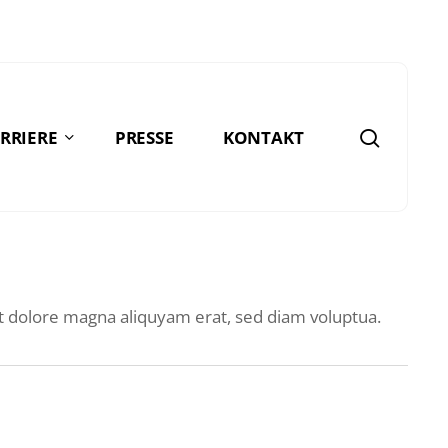
search
RRIERE
PRESSE
KONTAKT
DEMMIN
chwerin
t dolore magna aliquyam erat, sed diam voluptua.
tralsund
JHS | Jugendhilfestation
reifswald
IH | Schulbegleitung
ell
/ Therapien
arlsburg
Ansprechpartner:in/nen
emmin
UTZEDEL